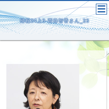
帰報24上3-西條智香さん_23