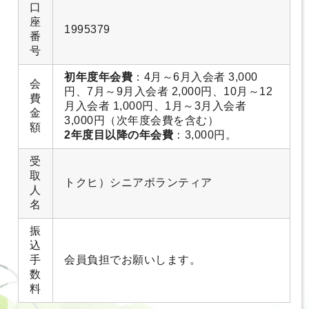
口
座
1995379
番
号
初年度年会費
：4月～6月入会者 3,000
会
円、7月～9月入会者 2,000円、10月～12
費
月入会者 1,000円、1月～3月入会者
金
3,000円（次年度会費を含む）
額
2年度目以降の年会費
：3,000円。
受
取
トクヒ）シニアボランティア
人
名
振
込
手
会員負担でお願いします。
数
料