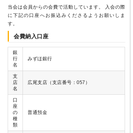
当会は会員からの会費で活動しています。 入会の際
に下記の口座へお振込みくださるようお願いしま
す。
会費納入口座
銀
行
みずほ銀行
名
支
店
広尾支店（支店番号：057）
名
口
座
の
普通預金
種
類