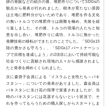
跡の発掘などの紹介の後、堆肥作りについてSDGsの
観点から発表が行われました。樹木が育たない原因
は土地に肥料分がないためであり、堆肥を作る文化
の無いトルコでの堆肥作りは困難を極め、失敗を繰
り返しました。その後、トルコの現場の人たちと知
恵を出し合い、堆肥作りに成功、トルコに無かった
発酵技術の移転ができたとのことでした。「SDGs15
陸の豊かさも守ろう」、「SDGs17 パートナーシッ
プで目標を達成しよう」の2項目において持続可能な
社会づくりに貢献され現地の人々から感謝されまし
たと発表を締めくくられました。
次に森啓子会員による「イスラムと女性たち～パキ
スタン～」についての発表がありました。森会員は
パキスタンに生け花の指導で派遣されましたが、当
時のパキスタンには花器すらないという状況で、そ
れを作ってもらうための職人探しからスタートしま