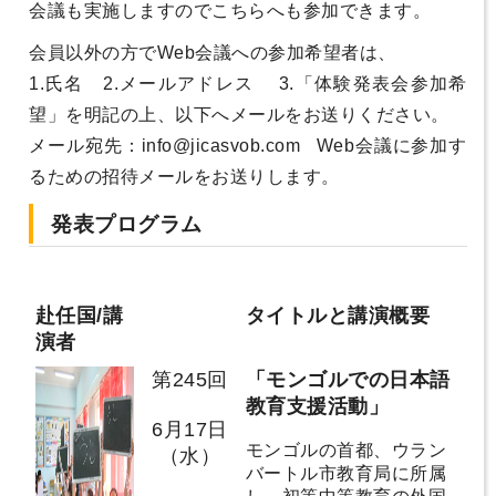
会議も実施しますのでこちらへも参加できます。
会員以外の方でWeb会議への参加希望者は、
1.氏名 2.メールアドレス 3.「体験発表会参加希
望」を明記の上、以下へメールをお送りください。
メール宛先：info@jicasvob.com Web会議に参加す
るための招待メールをお送りします。
発表プログラム
赴任国/講
タイトルと講演概要
演者
第245回
「モンゴルでの日本語
教育支援活動」
6月17日
モンゴルの首都、ウラン
（水）
バートル市教育局に所属