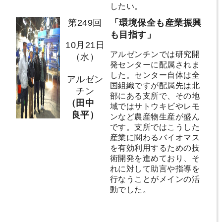
したい。
第249回
「環境保全も産業振興
も目指す」
10月21日
アルゼンチンでは研究開
（水）
発センターに配属されま
した。センター自体は全
アルゼン
国組織ですが配属先は北
チン
部にある支所で、その地
（田中
域ではサトウキビやレモ
良平）
ンなど農産物生産が盛ん
です。支所ではこうした
産業に関わるバイオマス
を有効利用するための技
術開発を進めており、そ
れに対して助言や指導を
行なうことがメインの活
動でした。