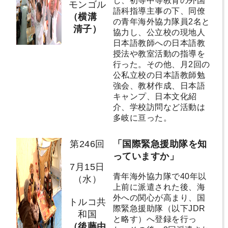
し、初等中等教育の外国
モンゴル
語科指導主事の下、同僚
（横溝
の青年海外協力隊員2名と
清子）
協力し、公立校の現地人
日本語教師への日本語教
授法や教室活動の指導を
行った。その他、月2回の
公私立校の日本語教師勉
強会、教材作成、日本語
キャンプ、日本文化紹
介、学校訪問など活動は
多岐に亘った。
第246回
「国際緊急援助隊を知
っていますか」
7月15日
青年海外協力隊で40年以
（水）
上前に派遣された後、海
外への関心が高まり、国
トルコ共
際緊急援助隊（以下JDR
和国
と略す）へ登録を行っ
（後藤由