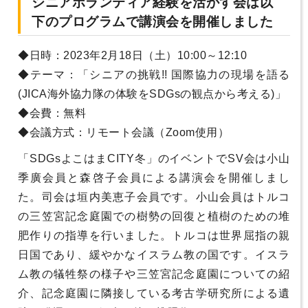
シニアボランティア経験を活かす会は以
下のプログラムで講演会を開催しました
◆日時：2023年2月18日（土）10:00～12:10
◆テーマ：「シニアの挑戦!! 国際協力の現場を語る
(JICA海外協力隊の体験をSDGsの観点から考える)」
◆会費：無料
◆会議方式：リモート会議（Zoom使用）
「SDGsよこはまCITY冬」のイベントでSV会は小山
季廣会員と森啓子会員による講演会を開催しまし
た。司会は垣内美恵子会員です。小山会員はトルコ
の三笠宮記念庭園での樹勢の回復と植樹のための堆
肥作りの指導を行いました。トルコは世界屈指の親
日国であり、緩やかなイスラム教の国です。イスラ
ム教の犠牲祭の様子や三笠宮記念庭園についての紹
介、記念庭園に隣接している考古学研究所による遺