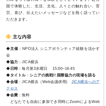
国で体験した、生活、文化、人々との触れ合い、苦
労、喜び、伝えたいメッセージなどを熱く語ってい
ただきます。
主な内容
◆
主催
：NPO法人 シニアボランティア経験を活かす
会
◆
協力
：JICA横浜
◆
日時
：毎月第3水曜日 15:00~16:45
◆
タイトル
：
シニアの挑戦!! 国際協力の現場を語る
◆
会場
：JICA横浜（Web会議併用)
JICA横浜へのア
クセス
◆
会費
：無料
どなたでも自由に参加でき同時にZoomによるWeb