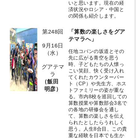
いと思います。現在の経
済状況やロシア・中国と
の関係も紹介します。
第248回
「算数の楽しさをグア
テマラへ」
9月16日
任地コバンの坂道とその
（水）
先に広がる青空を思う
時、子どもたちの人懐っ
グアテマ
こい笑顔、快く受け入れ
ラ
てくれたカウンターパー
（飯田
ト（CP）や先生方、ホス
明彦）
トファミリーの姿が重な
る。市内8校を巡回しての
算数授業や算数部会3名で
の各地の研修会を通し
て、算数の楽しさを伝え
られたとしたらうれしく
思う。人生8合目、この貴
重な経験を日本でも生か