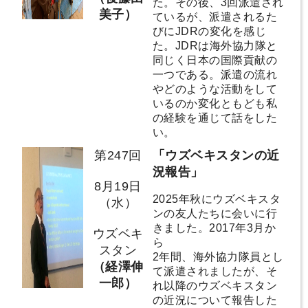
た。その後、3回派遣され
美子）
ているが、派遣されるた
びにJDRの変化を感じ
た。JDRは海外協力隊と
同じく日本の国際貢献の
一つである。派遣の流れ
やどのような活動をして
いるのか変化ともども私
の経験を通じて話をした
い。
第247回
「ウズベキスタンの近
況報告」
8月19日
2025年秋にウズベキスタ
（水）
ンの友人たちに会いに行
きました。2017年3月か
ウズベキ
ら
スタン
2年間、海外協力隊員とし
（経澤伸
て派遣されましたが、そ
一郎）
れ以降のウズベキスタン
の近況について報告した